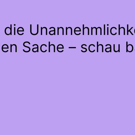
e die Unannehmlichke
gen Sache – schau b