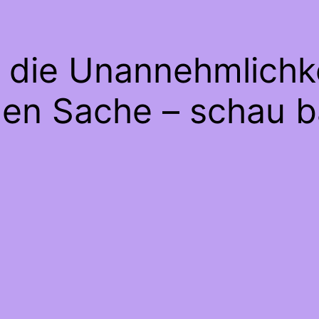
e die Unannehmlichke
gen Sache – schau b